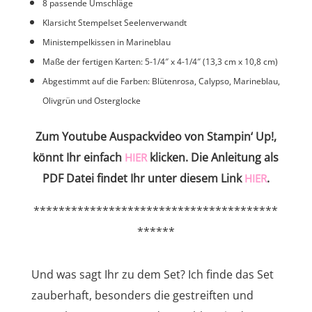
8 passende Umschläge
Klarsicht Stempelset Seelenverwandt
Ministempelkissen in Marineblau
Maße der fertigen Karten: 5-1/4″ x 4-1/4″ (13,3 cm x 10,8 cm)
Abgestimmt auf die Farben: Blütenrosa, Calypso, Marineblau,
Olivgrün und Osterglocke
Zum Youtube Auspackvideo von Stampin‘ Up!,
könnt Ihr einfach
klicken. Die Anleitung als
HIER
PDF Datei findet Ihr unter diesem Link
.
HIER
***************************************
******
Und was sagt Ihr zu dem Set? Ich finde das Set
zauberhaft, besonders die gestreiften und