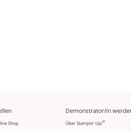
ellen
Demonstrator/in werde
®
line Shop
Über Stampin‘ Up!