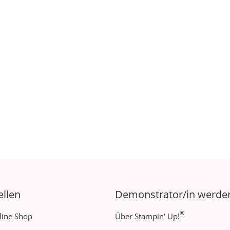
ellen
Demonstrator/in werde
®
line Shop
Über Stampin‘ Up!