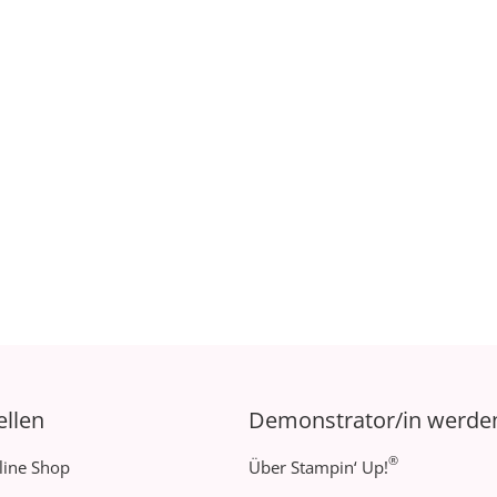
ellen
Demonstrator/in werde
®
line Shop
Über Stampin‘ Up!