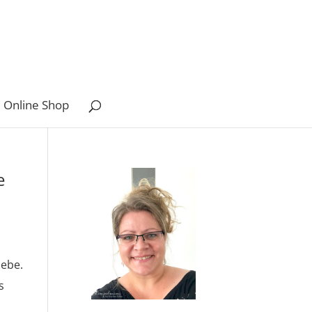
 Online Shop
e
iebe.
s