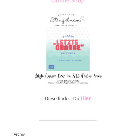
Online Shop
Hier
Diese findest Du
_____________________
Archiv