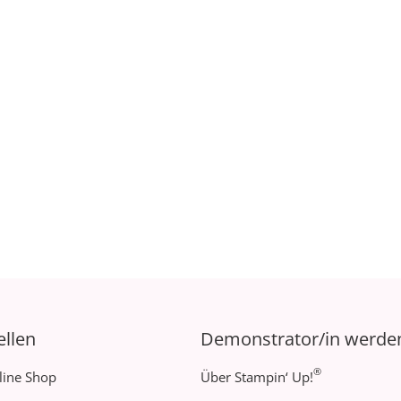
ellen
Demonstrator/in werde
®
line Shop
Über Stampin‘ Up!