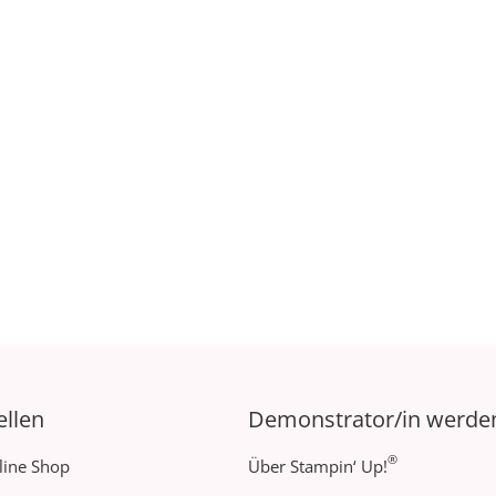
ellen
Demonstrator/in werde
®
line Shop
Über Stampin‘ Up!