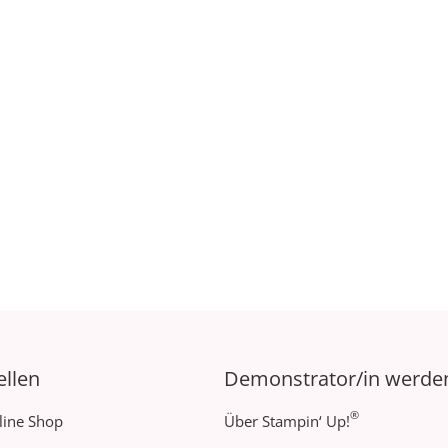
ellen
Demonstrator/in werde
®
line Shop
Über Stampin‘ Up!