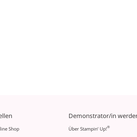
ellen
Demonstrator/in werde
®
line Shop
Über Stampin‘ Up!