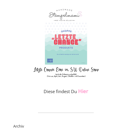
Hier
Diese findest Du
_____________________
Archiv