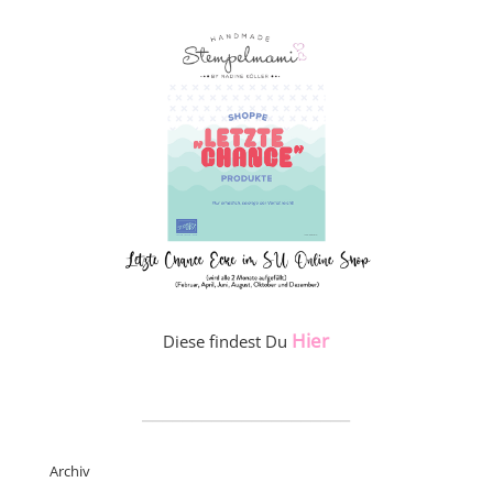
Hier
Diese findest Du
_____________________
Archiv