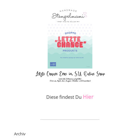
Hier
Diese findest Du
_____________________
Archiv