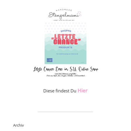
Hier
Diese findest Du
_____________________
Archiv