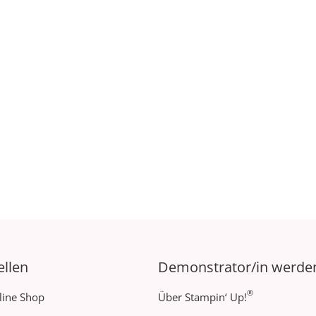
ellen
Demonstrator/in werde
®
line Shop
Über Stampin‘ Up!