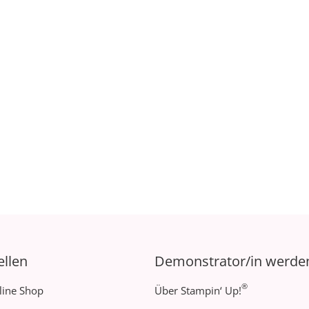
ellen
Demonstrator/in werde
®
line Shop
Über Stampin‘ Up!