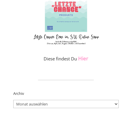
Hier
Diese findest Du
_____________________
Archiv
Archiv