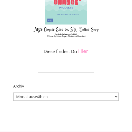
Hier
Diese findest Du
_____________________
Archiv
Archiv