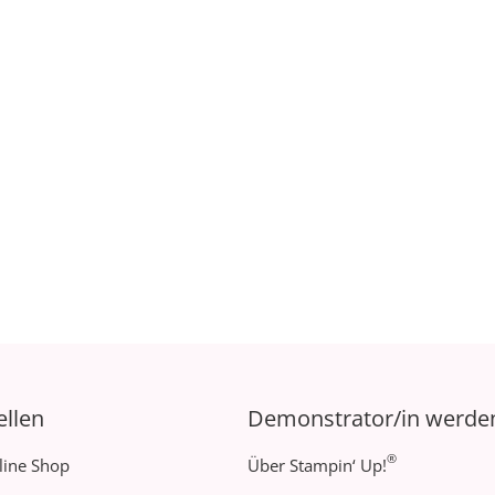
ellen
Demonstrator/in werde
®
line Shop
Über Stampin‘ Up!