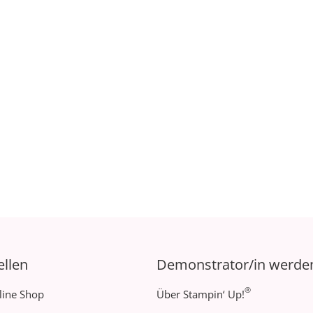
ellen
Demonstrator/in werde
®
line Shop
Über Stampin‘ Up!