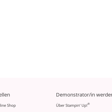
ellen
Demonstrator/in werde
®
line Shop
Über Stampin‘ Up!