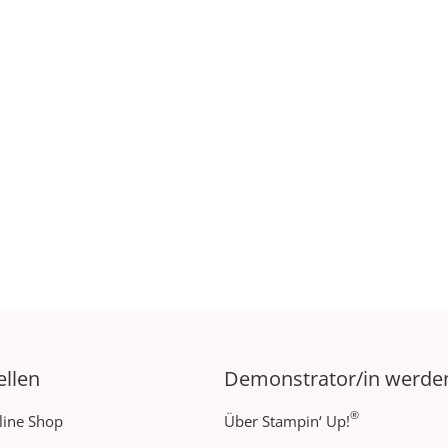
ellen
Demonstrator/in werde
®
line Shop
Über Stampin‘ Up!