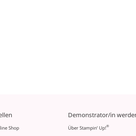
ellen
Demonstrator/in werde
®
line Shop
Über Stampin‘ Up!