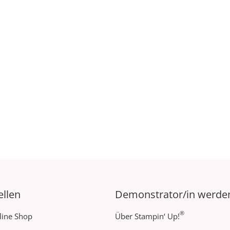
ellen
Demonstrator/in werde
®
line Shop
Über Stampin‘ Up!