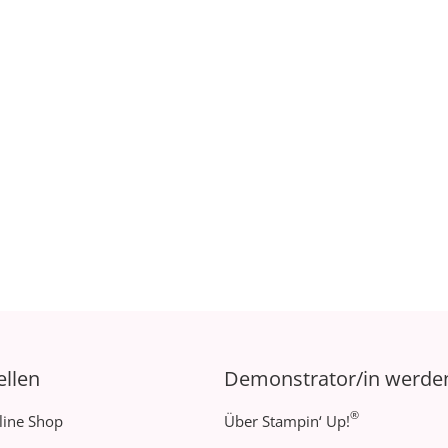
ellen
Demonstrator/in werde
®
line Shop
Über Stampin‘ Up!