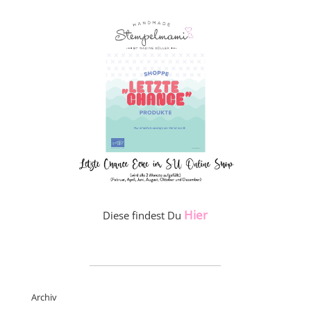
Hier
Diese findest Du
_____________________
Archiv