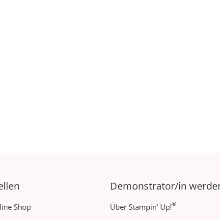
ellen
Demonstrator/in werde
®
line Shop
Über Stampin‘ Up!