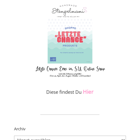
Hier
Diese findest Du
_____________________
Archiv
Archiv