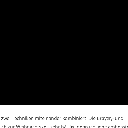
 zwei Techniken miteinander kombiniert. Die Brayer,- und
ich zur Weihnachtszeit sehr häufig, denn ich liebe embosst