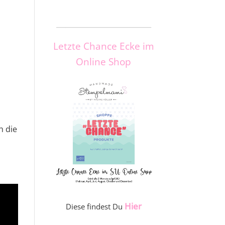
_____________________
Letzte Chance Ecke im
Online Shop
h die
Hier
Diese findest Du