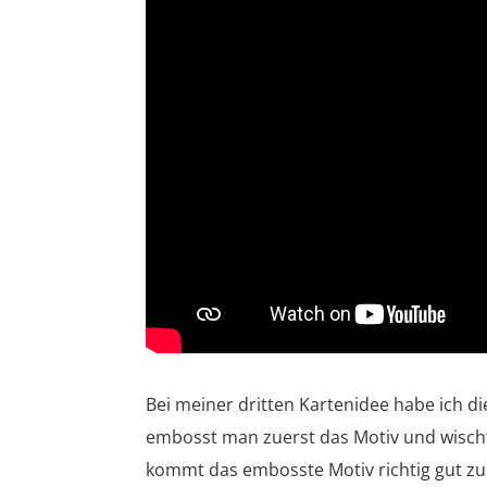
Bei meiner dritten Kartenidee habe ich 
embosst man zuerst das Motiv und wischt
kommt das embosste Motiv richtig gut zur