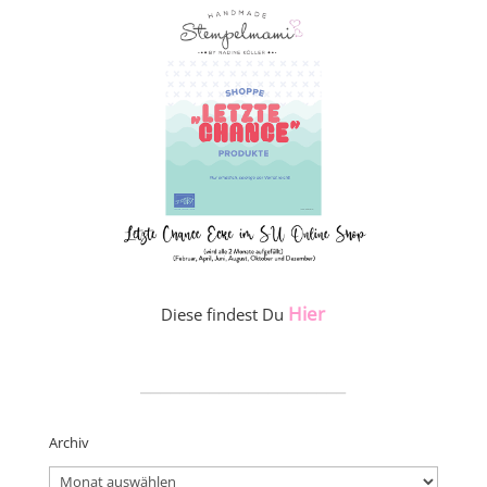
Hier
Diese findest Du
_____________________
Archiv
Archiv