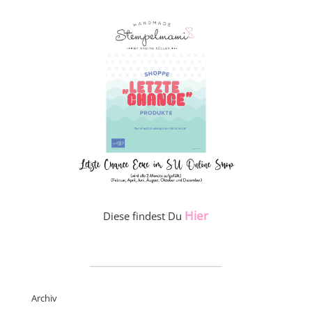
Hier
Diese findest Du
_____________________
Archiv