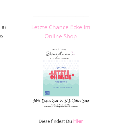
_____________________
Letzte Chance Ecke im
 in
as
Online Shop
Hier
Diese findest Du