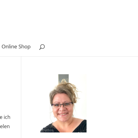
 Online Shop
e ich
ielen