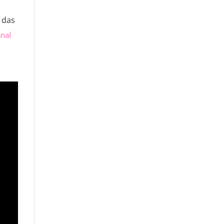
 das
nal