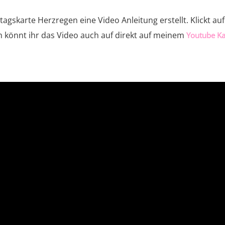
gskarte Herzregen eine Video Anleitung erstellt. Klickt auf
ch könnt ihr das Video auch auf direkt auf meinem
Youtube Ka