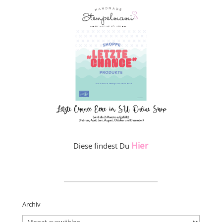
Hier
Diese findest Du
_____________________
Archiv
Archiv