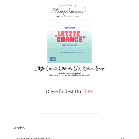
Hier
Diese findest Du
_____________________
Archiv
Archiv