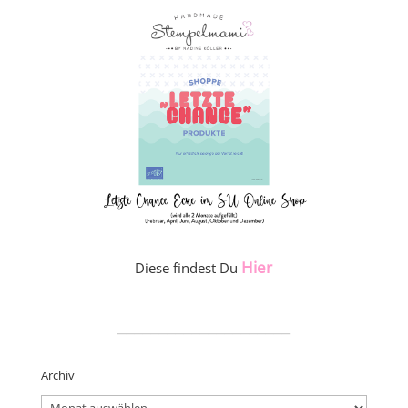
Hier
Diese findest Du
_____________________
Archiv
Archiv