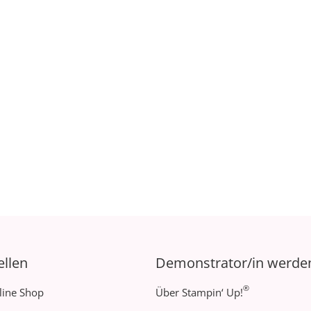
ellen
Demonstrator/in werde
®
line Shop
Über Stampin‘ Up!