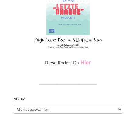
Hier
Diese findest Du
_____________________
Archiv
Archiv