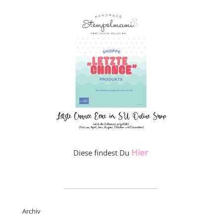
Hier
Diese findest Du
_____________________
Archiv