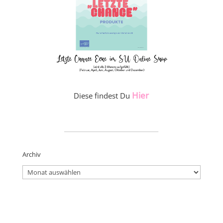
Hier
Diese findest Du
_____________________
Archiv
Archiv