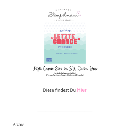
Hier
Diese findest Du
_____________________
Archiv