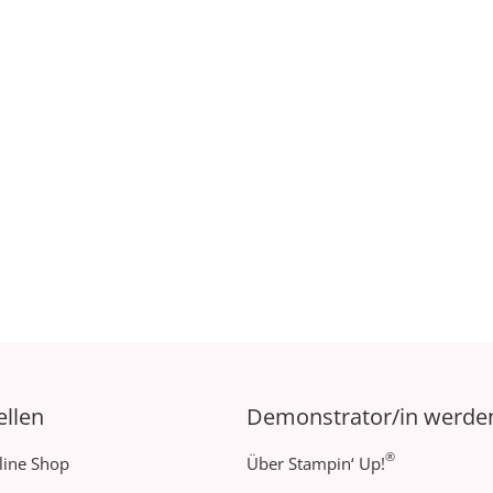
ellen
Demonstrator/in werde
®
line Shop
Über Stampin‘ Up!