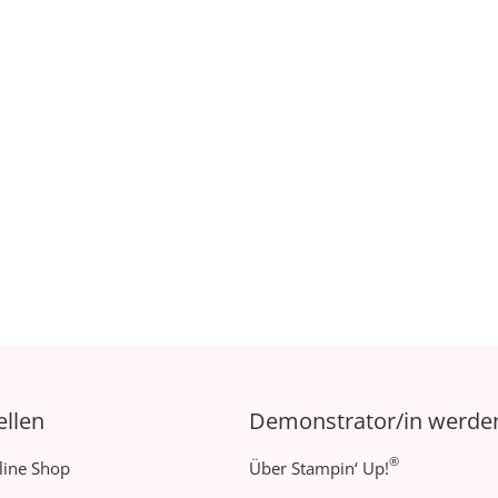
ellen
Demonstrator/in werde
®
line Shop
Über Stampin‘ Up!