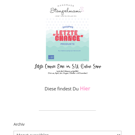
Hier
Diese findest Du
_____________________
Archiv
Archiv