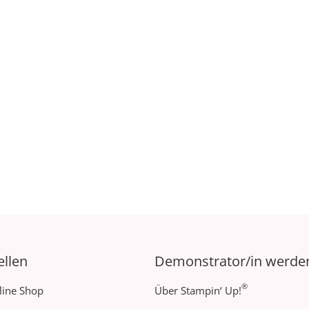
ellen
Demonstrator/in werde
®
line Shop
Über Stampin‘ Up!