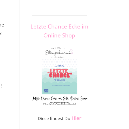
_____________________
ne
Letzte Chance Ecke im
k
Online Shop
!
Hier
Diese findest Du