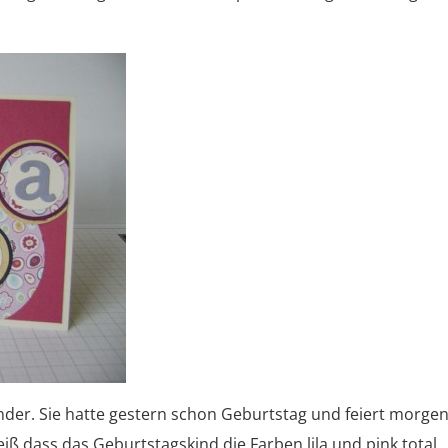
inder. Sie hatte gestern schon Geburtstag und feiert morgen
weiß dass das Geburtstagskind die Farben lila und pink total