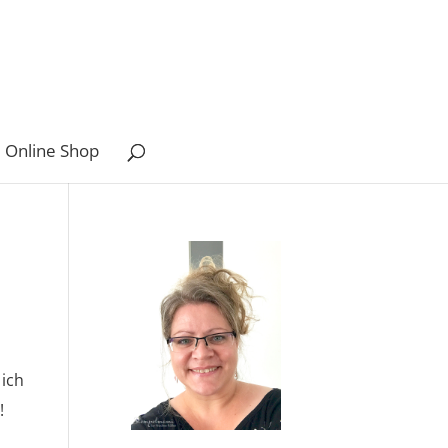
 Online Shop
 ich
!