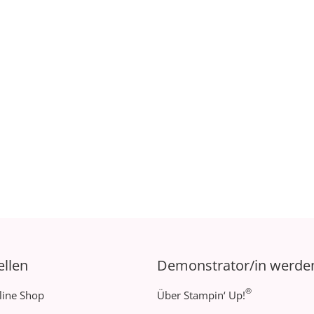
ellen
Demonstrator/in werde
®
line Shop
Über Stampin‘ Up!