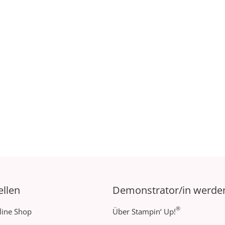
ellen
Demonstrator/in werde
®
line Shop
Über Stampin‘ Up!