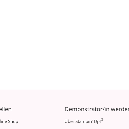
ellen
Demonstrator/in werde
®
line Shop
Über Stampin‘ Up!