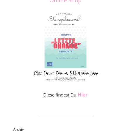
Online Shop
Hier
Diese findest Du
_____________________
Archiv