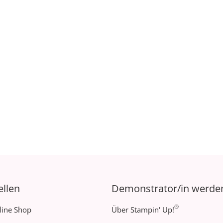
ellen
Demonstrator/in werde
®
line Shop
Über Stampin‘ Up!