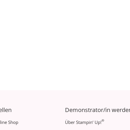
ellen
Demonstrator/in werde
®
line Shop
Über Stampin‘ Up!